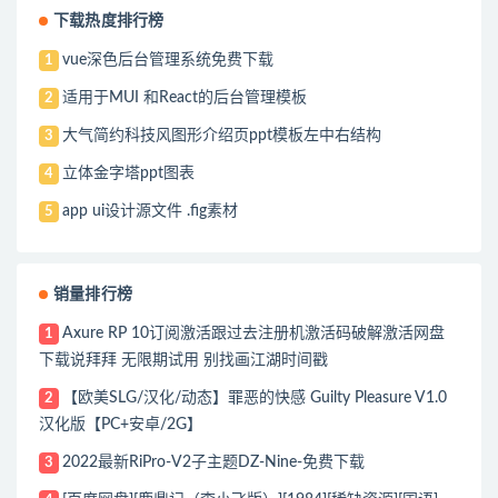
下载热度排行榜
vue深色后台管理系统免费下载
1
适用于MUI 和React的后台管理模板
2
大气简约科技风图形介绍页ppt模板左中右结构
3
立体金字塔ppt图表
4
app ui设计源文件 .fig素材
5
销量排行榜
Axure RP 10订阅激活跟过去注册机激活码破解激活网盘
1
下载说拜拜 无限期试用 别找画江湖时间戳
【欧美SLG/汉化/动态】罪恶的快感 Guilty Pleasure V1.0
2
汉化版【PC+安卓/2G】
2022最新RiPro-V2子主题DZ-Nine-免费下载
3