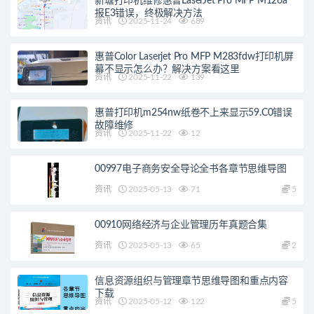
新塘打印机维修惠普LaserJet Pro MFP M126a
报E3错误，终极解决方法
资讯
2025-11-24
689
惠普Color Laserjet Pro MFP M283fdw打印机屏
幕不显示怎么办？解决方案看这里
资讯
2025-11-22
139
惠普打印机m254nw纸卷不上来显示59.C0错误
故障维修
资讯
2025-11-22
12
00997电子商务安全导论全书各章节思维导图
资讯
2025-05-13
71
5
00910网络经济与企业管理历年真题合集
资讯
2025-05-13
65
2
信息资源组织与管理章节思维导图和重点内容
下载
资讯
2025-05-12
122
5