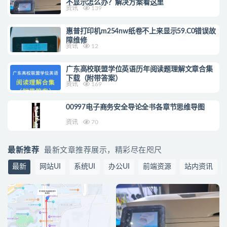
不显示怎么办？解决方案看这里
资讯
139
惠普打印机m254nw纸卷不上来显示59.C0错误故
障维修
资讯
12
广东高校联盟学位英语历年阅读题理解文章合集
下载（附带答案）
资讯
169
00997电子商务安全导论全书各章节思维导图
资讯
70
最新推荐
最新文章推荐展示，精彩尽在咫尺
最新
网站UI
系统UI
办公UI
前端资源
站内资讯