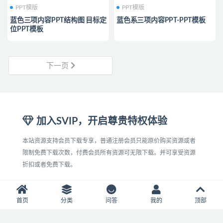
PPT模版
PPT模版
蓝色三项内容PPT结构图 目标定
蓝色系三项内容PPT-PPT模板
位PPT模板
下一页
加入SVIP，开启尊贵特权体验
本站资源支持会员下载专享，普通注册会员只能原价购买资源或者
限制免费下载次数，付费会员所有资源可无限下载。并可享受资源
折扣或者免费下载。
首页
分类
问答
我的
顶部
普通会员