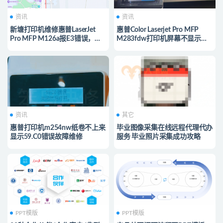
资讯
资讯
新塘打印机维修惠普LaserJet
惠普Color Laserjet Pro MFP
Pro MFP M126a报E3错误，终
M283fdw打印机屏幕不显示怎
极解决方法
么办？解决方案看这里
资讯
其它
惠普打印机m254nw纸卷不上来
毕业图像采集在线远程代理代办
显示59.C0错误故障维修
服务 毕业照片采集成功攻略
PPT模版
PPT模版