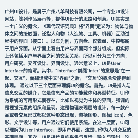
广州UI设计，是属于广州八羊科技有限公司，一个专业UI设计
网站，陈列作品展示等，提供UI设计的思路和创意。UI其实是
一个广义的概念，《现代汉语词典》将“界面”定义为：物体与物
体之间的接触面，泛指人和物（人造物、工具、机器）互动过
程中的界面（接口）。以车为例，方向盘、仪表盘、中控都属
于用户界面。从字面上看由用户与界面两个部分组成，但实际
上还包括用户与界面之间的交互关系，所以可分为三个方向，
用户研究、交互设计、界面设计。通常意义上，UI是User
Interface的缩写。其中，“Interface”前缀“Inter”的意思是“在一
起、交互”，而翻译成中文“界面”之后， “交互”的概念没能得到
体现。 通过以下三个层面来理解UI的概念。首先，UI是指人与
信息交互的媒介，它是信息产品的功能载体和典型特征。UI作
为系统的可用形式而存在，比如以视觉为主体的界面，强调的
是视觉元素的组织和呈现。这是物理表现层的设计，每一款产
品或者交互形式都以这种形态出现，包括图形、图标( Icon)、色
彩、文字设计等，用户通过它们使用系统。在这一层面，UI可
以理解为User Interface，即用户界面，这是UI作为人机交互的
基础层面。其次，UI是指信息的采集与反馈、输入与输出，这