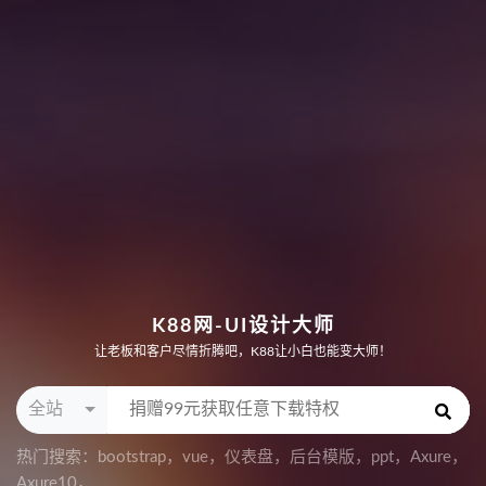
K88网-UI设计大师
让老板和客户尽情折腾吧，K88让小白也能变大师！
全站
热门搜索：
bootstrap
，
vue
，
仪表盘
，
后台模版
，
ppt
，
Axure
，
Axure10
，