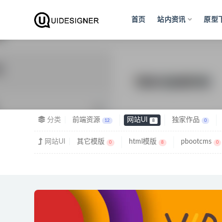
首页
站内资讯
原型
全部
分类
前端资源
网站UI
独家作品
12
8
0
网站UI
其它模版
html模版
pbootcms
0
8
0