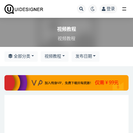
登录
全部
视频教程
视频教程
全部分类
视频教程
发布日期