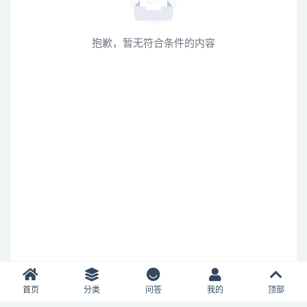
抱歉，暂无符合条件的内容
首页
分类
问答
我的
顶部