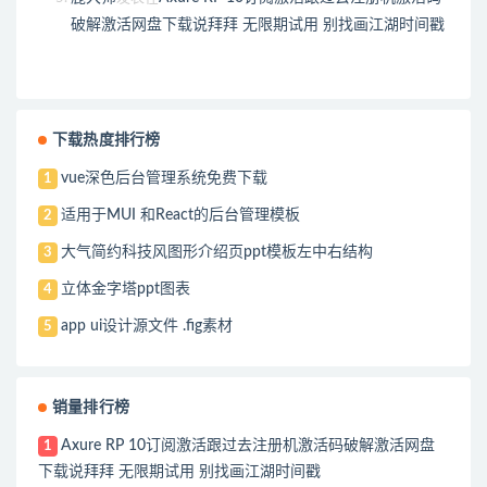
破解激活网盘下载说拜拜 无限期试用 别找画江湖时间戳
下载热度排行榜
vue深色后台管理系统免费下载
1
适用于MUI 和React的后台管理模板
2
大气简约科技风图形介绍页ppt模板左中右结构
3
立体金字塔ppt图表
4
app ui设计源文件 .fig素材
5
销量排行榜
Axure RP 10订阅激活跟过去注册机激活码破解激活网盘
1
下载说拜拜 无限期试用 别找画江湖时间戳