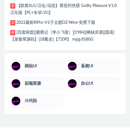
【欧美SLG/汉化/动态】罪恶的快感 Guilty Pleasure V1.0
2
汉化版【PC+安卓/2G】
2022最新RiPro-V2子主题DZ-Nine-免费下载
3
[百度网盘][鹿鼎记（李小飞版）][1984][稀缺资源][国语]
4
【录像带源码】[18集全]【720P】 mpg/约80G
网站UI
系统UI
前端资源
办公UI
JS代码