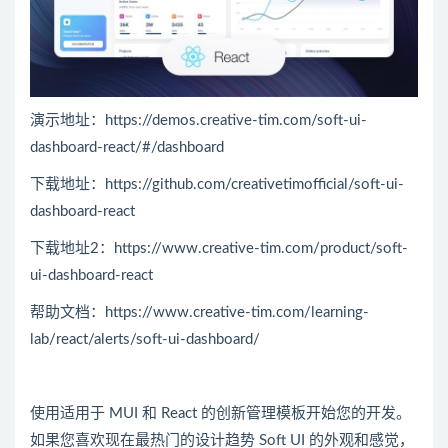
演示地址：https://demos.creative-tim.com/soft-ui-
dashboard-react/#/dashboard
下载地址：https://github.com/creativetimofficial/soft-ui-
dashboard-react
下载地址2：https://www.creative-tim.com/product/soft-
ui-dashboard-react
帮助文档：https://www.creative-tim.com/learning-
lab/react/alerts/soft-ui-dashboard/
使用适用于 MUI 和 React 的创新管理模板开始​​您的开发。
如果您喜欢现在最热门的设计趋势 Soft UI 的外观和感觉，