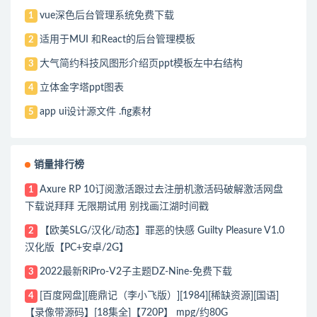
vue深色后台管理系统免费下载
1
适用于MUI 和React的后台管理模板
2
大气简约科技风图形介绍页ppt模板左中右结构
3
立体金字塔ppt图表
4
app ui设计源文件 .fig素材
5
销量排行榜
Axure RP 10订阅激活跟过去注册机激活码破解激活网盘
1
下载说拜拜 无限期试用 别找画江湖时间戳
【欧美SLG/汉化/动态】罪恶的快感 Guilty Pleasure V1.0
2
汉化版【PC+安卓/2G】
2022最新RiPro-V2子主题DZ-Nine-免费下载
3
[百度网盘][鹿鼎记（李小飞版）][1984][稀缺资源][国语]
4
【录像带源码】[18集全]【720P】 mpg/约80G