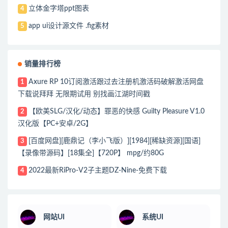
立体金字塔ppt图表
4
app ui设计源文件 .fig素材
5
销量排行榜
Axure RP 10订阅激活跟过去注册机激活码破解激活网盘
1
下载说拜拜 无限期试用 别找画江湖时间戳
【欧美SLG/汉化/动态】罪恶的快感 Guilty Pleasure V1.0
2
汉化版【PC+安卓/2G】
[百度网盘][鹿鼎记（李小飞版）][1984][稀缺资源][国语]
3
【录像带源码】[18集全]【720P】 mpg/约80G
2022最新RiPro-V2子主题DZ-Nine-免费下载
4
网站UI
系统UI