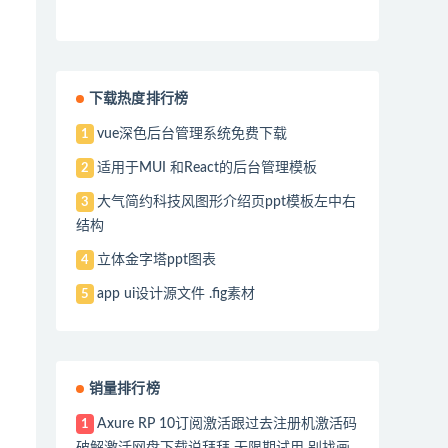
下载热度排行榜
vue深色后台管理系统免费下载
1
适用于MUI 和React的后台管理模板
2
大气简约科技风图形介绍页ppt模板左中右
3
结构
立体金字塔ppt图表
4
app ui设计源文件 .fig素材
5
销量排行榜
Axure RP 10订阅激活跟过去注册机激活码
1
破解激活网盘下载说拜拜 无限期试用 别找画