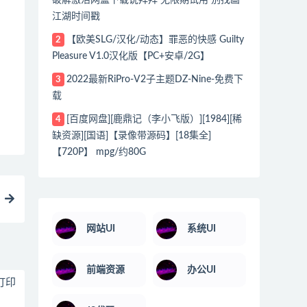
江湖时间戳
【欧美SLG/汉化/动态】罪恶的快感 Guilty
2
Pleasure V1.0汉化版【PC+安卓/2G】
2022最新RiPro-V2子主题DZ-Nine-免费下
3
载
[百度网盘][鹿鼎记（李小飞版）][1984][稀
4
缺资源][国语]【录像带源码】[18集全]
【720P】 mpg/约80G
网站UI
系统UI
前端资源
办公UI
w打印