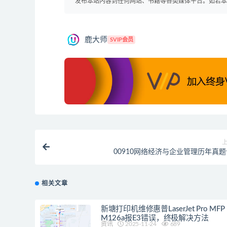
发布本站内容到任何网站、书籍等各类媒体平台。如若
鹿大师
SVIP会员
00910网络经济与企业管理历年真
相关文章
新塘打印机维修惠普LaserJet Pro MFP
M126a报E3错误，终极解决方法
资讯
2025-11-24
689