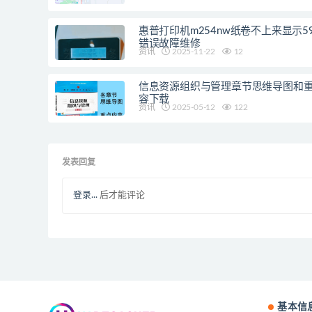
惠普打印机m254nw纸卷不上来显示59
错误故障维修
资讯
2025-11-22
12
信息资源组织与管理章节思维导图和
容下载
资讯
2025-05-12
122
发表回复
登录...
后才能评论
基本信