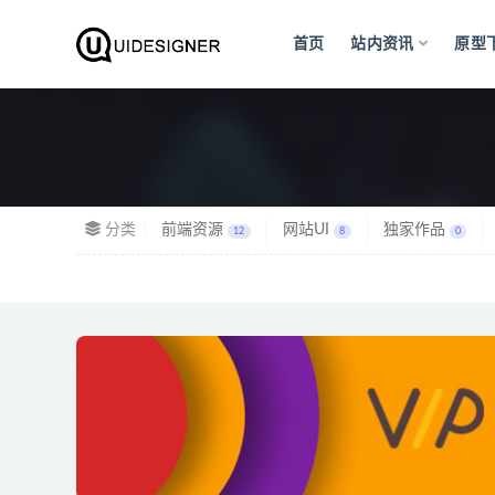
首页
站内资讯
原型
全部
分类
前端资源
网站UI
独家作品
12
8
0