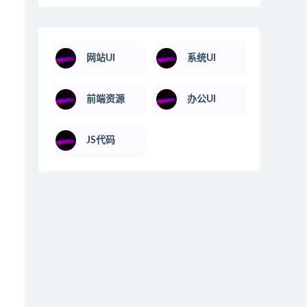
网站UI
系统UI
前端资源
办公UI
JS代码