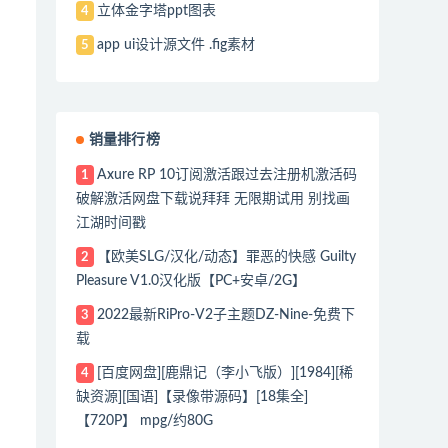
立体金字塔ppt图表
4
app ui设计源文件 .fig素材
5
销量排行榜
Axure RP 10订阅激活跟过去注册机激活码
1
破解激活网盘下载说拜拜 无限期试用 别找画
江湖时间戳
【欧美SLG/汉化/动态】罪恶的快感 Guilty
2
Pleasure V1.0汉化版【PC+安卓/2G】
2022最新RiPro-V2子主题DZ-Nine-免费下
3
载
[百度网盘][鹿鼎记（李小飞版）][1984][稀
4
缺资源][国语]【录像带源码】[18集全]
【720P】 mpg/约80G