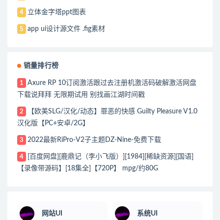
立体金字塔ppt图表
4
app ui设计源文件 .fig素材
5
销量排行榜
Axure RP 10订阅激活跟过去注册机激活码破解激活网盘
1
下载说拜拜 无限期试用 别找画江湖时间戳
【欧美SLG/汉化/动态】罪恶的快感 Guilty Pleasure V1.0
2
汉化版【PC+安卓/2G】
2022最新RiPro-V2子主题DZ-Nine-免费下载
3
[百度网盘][鹿鼎记（李小飞版）][1984][稀缺资源][国语]
4
【录像带源码】[18集全]【720P】 mpg/约80G
网站UI
系统UI