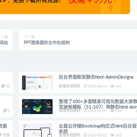
上一篇
下一篇
应网站
PPT图表圆形左中右结构
后台界面框架静态html-AdminDesigns
50
管理系统源码
2025-05-14
106
整理了100+多套精美可视化数据大屏
驾驶舱模板（51-107）带静态html dem
5
管理系统源码
2023-06-01
118
数据
云盘云存储Bootstrap响应式html后台
系统
专属
管理系统源码
2023-03-12
163