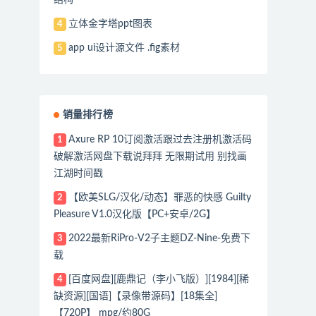
立体金字塔ppt图表
4
app ui设计源文件 .fig素材
5
销量排行榜
Axure RP 10订阅激活跟过去注册机激活码
1
破解激活网盘下载说拜拜 无限期试用 别找画
江湖时间戳
【欧美SLG/汉化/动态】罪恶的快感 Guilty
2
Pleasure V1.0汉化版【PC+安卓/2G】
2022最新RiPro-V2子主题DZ-Nine-免费下
3
载
[百度网盘][鹿鼎记（李小飞版）][1984][稀
4
缺资源][国语]【录像带源码】[18集全]
【720P】 mpg/约80G