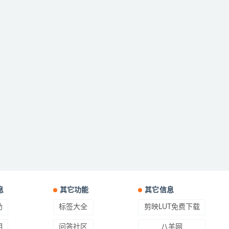
息
其它功能
其它信息
助
标签大全
剪映LUT免费下载
明
问答社区
八羊网