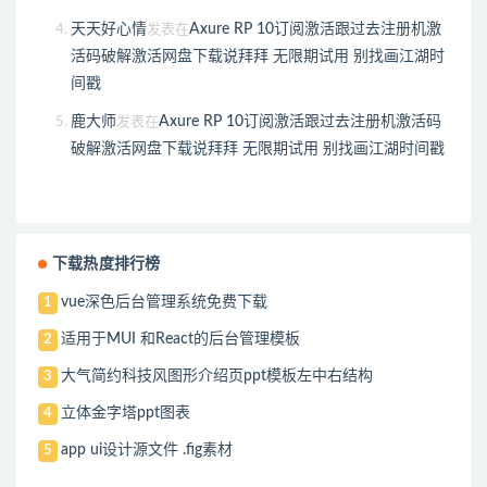
天天好心情
Axure RP 10订阅激活跟过去注册机激
发表在
活码破解激活网盘下载说拜拜 无限期试用 别找画江湖时
间戳
鹿大师
Axure RP 10订阅激活跟过去注册机激活码
发表在
破解激活网盘下载说拜拜 无限期试用 别找画江湖时间戳
下载热度排行榜
vue深色后台管理系统免费下载
1
适用于MUI 和React的后台管理模板
2
大气简约科技风图形介绍页ppt模板左中右结构
3
立体金字塔ppt图表
4
app ui设计源文件 .fig素材
5