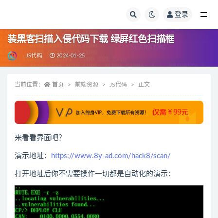
登录
全部
装黑客扫描入侵代码下载 绿屏红色扫描框
JS代码
2024-01-25
当前位置：
首页
前端资源
JS代码
正文
来看看界面吧？
演示地址：
https://www.8y-ad.com/hack8/scan/
打开地址后你不需要操作一切都是自动化的演示：