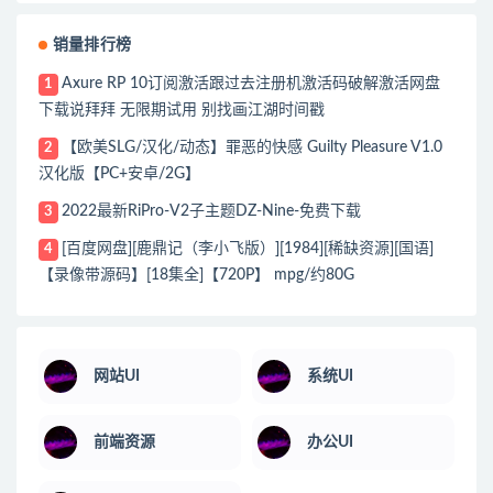
销量排行榜
Axure RP 10订阅激活跟过去注册机激活码破解激活网盘
1
下载说拜拜 无限期试用 别找画江湖时间戳
【欧美SLG/汉化/动态】罪恶的快感 Guilty Pleasure V1.0
2
汉化版【PC+安卓/2G】
2022最新RiPro-V2子主题DZ-Nine-免费下载
3
[百度网盘][鹿鼎记（李小飞版）][1984][稀缺资源][国语]
4
【录像带源码】[18集全]【720P】 mpg/约80G
网站UI
系统UI
前端资源
办公UI