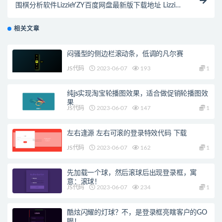
围棋分析软件LizzieYZY百度网盘最新版下载地址 Lizzie
Version 0.7.4 202
相关文章
闷骚型的侧边栏滚动条，低调的凡尔赛
JS代码
2023-06-07
193
1
纯js实现淘宝轮播图效果，适合做促销轮播图效
果
JS代码
2023-06-07
147
1
左右逢源 左右可滚的登录特效代码 下载
JS代码
2023-06-07
162
1
先加载一个球，然后滚球后出现登录框，寓
意：滚球！
JS代码
2023-06-07
234
1
酷炫闪耀的灯球？不，是登录框亮瞎客户的GO
眼！