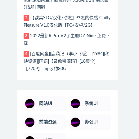
江湖时间戳
【欧美SLG/汉化/动态】罪恶的快感 Guilty
2
Pleasure V1.0汉化版【PC+安卓/2G】
2022最新RiPro-V2子主题DZ-Nine-免费下
3
载
[百度网盘][鹿鼎记（李小飞版）][1984][稀
4
缺资源][国语]【录像带源码】[18集全]
【720P】 mpg/约80G
网站UI
系统UI
前端资源
办公UI