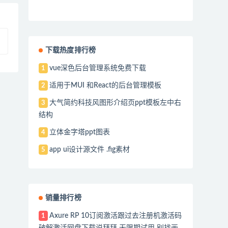
下载热度排行榜
vue深色后台管理系统免费下载
1
适用于MUI 和React的后台管理模板
2
大气简约科技风图形介绍页ppt模板左中右
3
结构
立体金字塔ppt图表
4
app ui设计源文件 .fig素材
5
销量排行榜
Axure RP 10订阅激活跟过去注册机激活码
1
破解激活网盘下载说拜拜 无限期试用 别找画