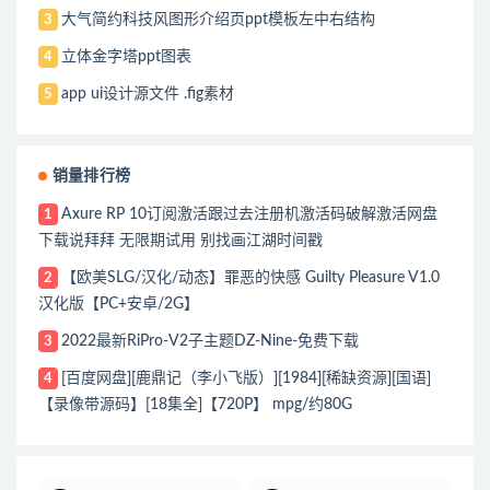
大气简约科技风图形介绍页ppt模板左中右结构
3
立体金字塔ppt图表
4
app ui设计源文件 .fig素材
5
销量排行榜
Axure RP 10订阅激活跟过去注册机激活码破解激活网盘
1
下载说拜拜 无限期试用 别找画江湖时间戳
【欧美SLG/汉化/动态】罪恶的快感 Guilty Pleasure V1.0
2
汉化版【PC+安卓/2G】
2022最新RiPro-V2子主题DZ-Nine-免费下载
3
[百度网盘][鹿鼎记（李小飞版）][1984][稀缺资源][国语]
4
【录像带源码】[18集全]【720P】 mpg/约80G