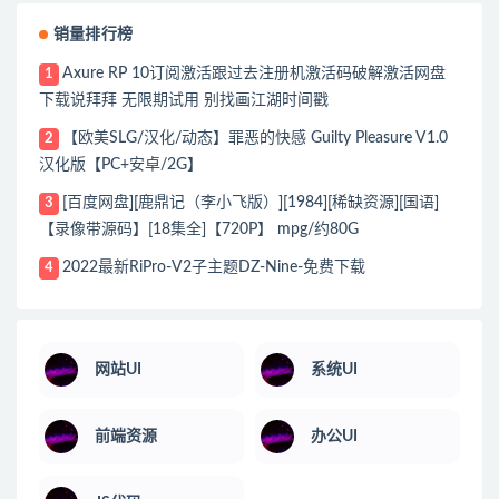
销量排行榜
Axure RP 10订阅激活跟过去注册机激活码破解激活网盘
1
下载说拜拜 无限期试用 别找画江湖时间戳
【欧美SLG/汉化/动态】罪恶的快感 Guilty Pleasure V1.0
2
汉化版【PC+安卓/2G】
[百度网盘][鹿鼎记（李小飞版）][1984][稀缺资源][国语]
3
【录像带源码】[18集全]【720P】 mpg/约80G
2022最新RiPro-V2子主题DZ-Nine-免费下载
4
网站UI
系统UI
前端资源
办公UI