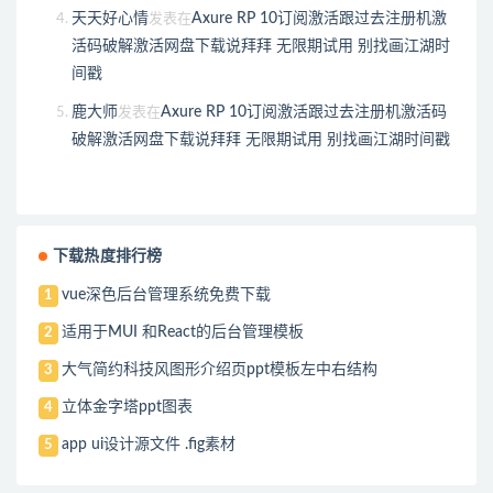
天天好心情
Axure RP 10订阅激活跟过去注册机激
发表在
活码破解激活网盘下载说拜拜 无限期试用 别找画江湖时
间戳
鹿大师
Axure RP 10订阅激活跟过去注册机激活码
发表在
破解激活网盘下载说拜拜 无限期试用 别找画江湖时间戳
下载热度排行榜
vue深色后台管理系统免费下载
1
适用于MUI 和React的后台管理模板
2
大气简约科技风图形介绍页ppt模板左中右结构
3
立体金字塔ppt图表
4
app ui设计源文件 .fig素材
5